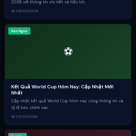
2026 với thông tin chi tiết và hữu ích.
📅 08/04/2026
Kèo Ngon
⚽
Kết Quả World Cup Hôm Nay: Cập Nhật Mới
Nhất
Cập nhật kết quả World Cup hôm nay cùng thông tin và
tỷ lệ kèo chính xác.
📅 07/04/2026