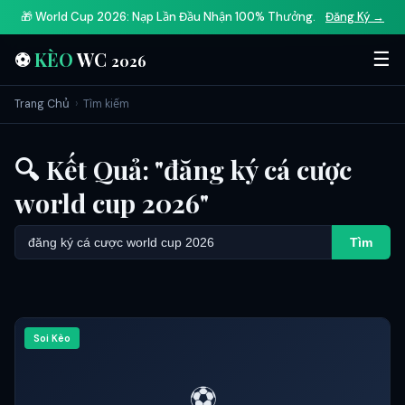
🎁 World Cup 2026: Nạp Lần Đầu Nhận 100% Thưởng.
Đăng Ký →
⚽
KÈO
WC
☰
2026
Trang Chủ
›
Tìm kiếm
🔍 Kết Quả: "đăng ký cá cược
world cup 2026"
Tìm
Soi Kèo
⚽