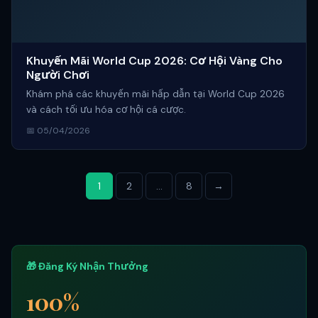
Khuyến Mãi World Cup 2026: Cơ Hội Vàng Cho
Người Chơi
Khám phá các khuyến mãi hấp dẫn tại World Cup 2026
và cách tối ưu hóa cơ hội cá cược.
📅 05/04/2026
Phân
1
2
…
8
→
trang
bài
viết
🎁 Đăng Ký Nhận Thưởng
100%