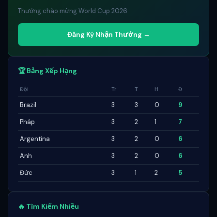
Thưởng chào mừng World Cup 2026
Đăng Ký Nhận Thưởng →
🏆 Bảng Xếp Hạng
Đội
Tr
T
H
Đ
Brazil
3
3
0
9
Pháp
3
2
1
7
Argentina
3
2
0
6
Anh
3
2
0
6
Đức
3
1
2
5
🔥 Tìm Kiếm Nhiều