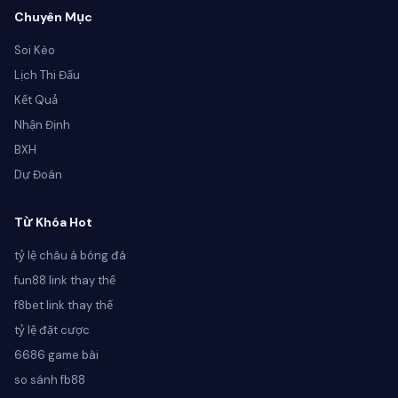
Chuyên Mục
Soi Kèo
Lịch Thi Đấu
Kết Quả
Nhận Định
BXH
Dự Đoán
Từ Khóa Hot
tỷ lệ châu á bóng đá
fun88 link thay thế
f8bet link thay thế
tỷ lệ đặt cược
6686 game bài
so sánh fb88