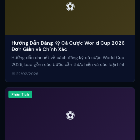
⚽
Hướng Dẫn Đăng Ký Cá Cược World Cup 2026
Đơn Giản và Chính Xác
Hướng dẫn chi tiết về cách đăng ký cá cược World Cup
2026, bao gồm các bước cần thực hiện và các loại hình
cá…
📅 22/02/2026
Phân Tích
⚽