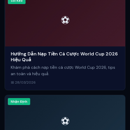
Soi Kèo
⚽
Hướng Dẫn Nạp Tiền Cá Cược World Cup 2026
Hiệu Quả
Khám phá cách nạp tiền cá cược World Cup 2026, tips
an toàn và hiệu quả.
📅 28/03/2026
Nhận Định
⚽