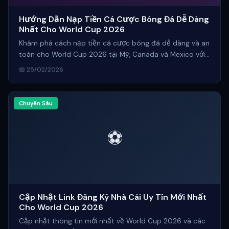
Hướng Dẫn Nạp Tiền Cá Cược Bóng Đá Dễ Dàng
Nhất Cho World Cup 2026
Khám phá cách nạp tiền cá cược bóng đá dễ dàng và an
toàn cho World Cup 2026 tại Mỹ, Canada và Mexico với
48…
📅 25/02/2026
Chuyên Sâu
⚽
Cập Nhật Link Đăng Ký Nhà Cái Uy Tín Mới Nhất
Cho World Cup 2026
Cập nhật thông tin mới nhất về World Cup 2026 và các