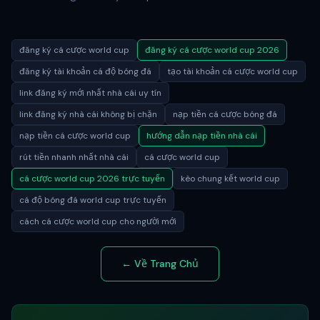
đăng ký cá cược world cup
đăng ký cá cược world cup 2026
đăng ký tài khoản cá độ bóng đá
tạo tài khoản cá cược world cup
link đăng ký mới nhất nhà cái uy tín
link đăng ký nhà cái không bị chặn
nạp tiền cá cược bóng đá
nạp tiền cá cược world cup
hướng dẫn nạp tiền nhà cái
rút tiền nhanh nhất nhà cái
cá cược world cup
cá cược world cup 2026 trực tuyến
kèo chung kết world cup
cá độ bóng đá world cup trực tuyến
cách cá cược world cup cho người mới
← Về Trang Chủ