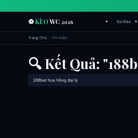
⚽
KÈO
WC
2026
Soi Kèo
Trang Chủ
›
Tìm kiếm
🔍 Kết Quả: "188b