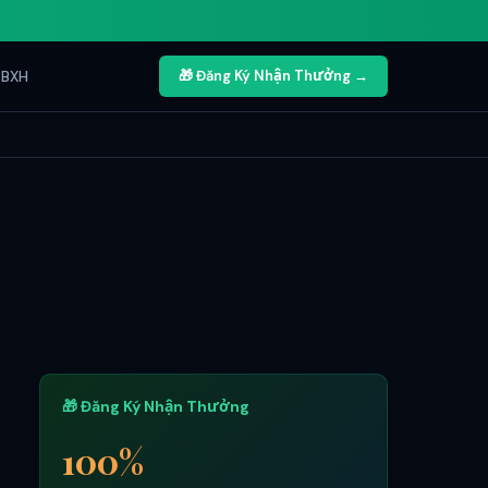
🎁 Đăng Ký Nhận Thưởng →
BXH
🎁 Đăng Ký Nhận Thưởng
100%