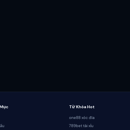
 Mục
Từ Khóa Hot
one88 xóc đĩa
Đấu
789bet tài xỉu