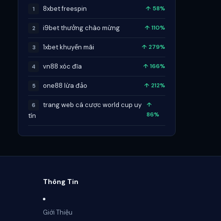
8xbet freespin
↑ 58%
1
i9bet thưởng chào mừng
↑ 110%
2
1xbet khuyến mãi
↑ 279%
3
vn88 xóc đĩa
↑ 166%
4
one88 lừa đảo
↑ 212%
5
trang web cá cược world cup uy
↑
6
86%
tín
Thông Tin
Giới Thiệu