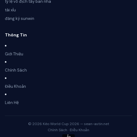
tỷ lệ vô địch tây ban nha
tài xỉu
đăng ký sunwin
Thông Tin
Giới Thiệu
Chính Sách
Điều Khoản
Liên Hệ
© 2026 Kèo World Cup 2026 — sean-astin.net
Chính Sách
·
Điều Khoản
Ẩn