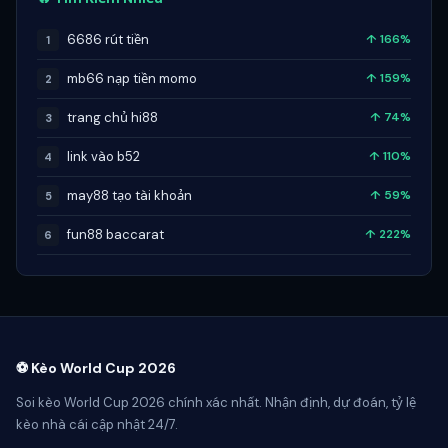
6686 rút tiền
↑ 166%
1
mb66 nạp tiền momo
↑ 159%
2
trang chủ hi88
↑ 74%
3
link vào b52
↑ 110%
4
may88 tạo tài khoản
↑ 59%
5
fun88 baccarat
↑ 222%
6
⚽ Kèo World Cup 2026
Soi kèo World Cup 2026 chính xác nhất. Nhận định, dự đoán, tỷ lệ
kèo nhà cái cập nhật 24/7.