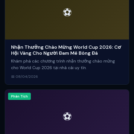
⚽
Nhận Thưởng Chào Mừng World Cup 2026: Cơ
Hội Vàng Cho Người Đam Mê Bóng Đá
Khám phá các chương trình nhận thưởng chào mừng
cho World Cup 2026 tại nhà cái uy tín.
📅 08/04/2026
Phân Tích
⚽