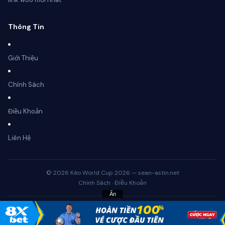
Thông Tin
Giới Thiệu
Chính Sách
Điều Khoản
Liên Hệ
© 2026 Kèo World Cup 2026 — sean-astin.net
Chính Sách
·
Điều Khoản
Ẩn
Thông tin trên sean-astin.net chỉ mang tính tham khảo. Người chơi cần cân
nhắc kỹ. Chỉ dành cho người từ 18 tuổi.