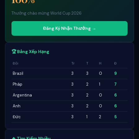
Thưởng chào mừng World Cup 2026
Đăng Ký Nhận Thưởng →
🏆 Bảng Xếp Hạng
Đội
Tr
T
H
Đ
Brazil
3
3
0
9
Pháp
3
2
1
7
Argentina
3
2
0
6
Anh
3
2
0
6
Đức
3
1
2
5
🔥 Tìm Kiếm Nhiều