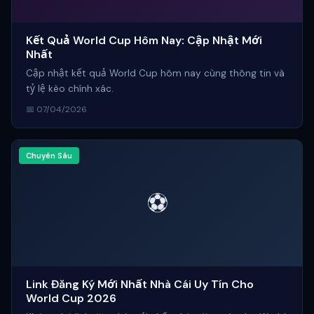
Kết Quả World Cup Hôm Nay: Cập Nhật Mới
Nhất
Cập nhật kết quả World Cup hôm nay cùng thông tin và
tỷ lệ kèo chính xác.
📅 07/04/2026
Chuyên Sâu
⚽
Link Đăng Ký Mới Nhất Nhà Cái Uy Tín Cho
World Cup 2026