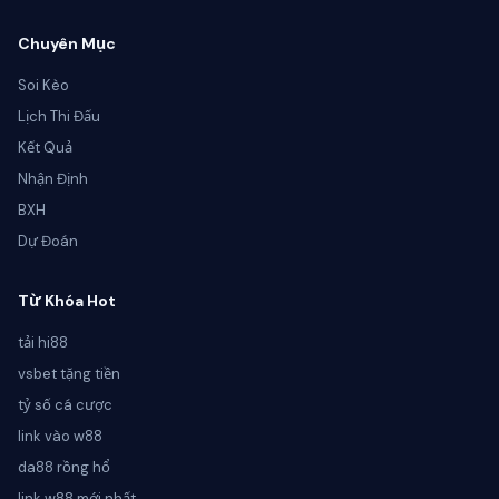
Chuyên Mục
Soi Kèo
Lịch Thi Đấu
Kết Quả
Nhận Định
BXH
Dự Đoán
Từ Khóa Hot
tải hi88
vsbet tặng tiền
tỷ số cá cược
link vào w88
da88 rồng hổ
link w88 mới nhất