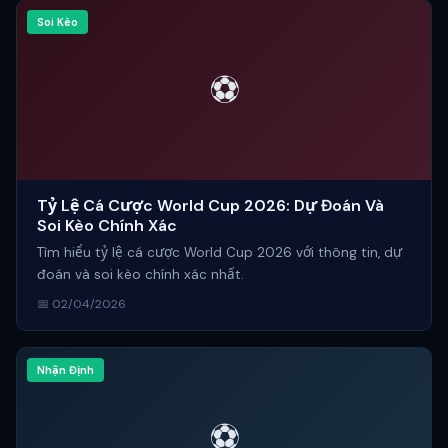
Soi Kèo
⚽
Tỷ Lệ Cá Cược World Cup 2026: Dự Đoán Và
Soi Kèo Chính Xác
Tìm hiểu tỷ lệ cá cược World Cup 2026 với thông tin, dự
đoán và soi kèo chính xác nhất.
📅 02/04/2026
Nhận Định
⚽