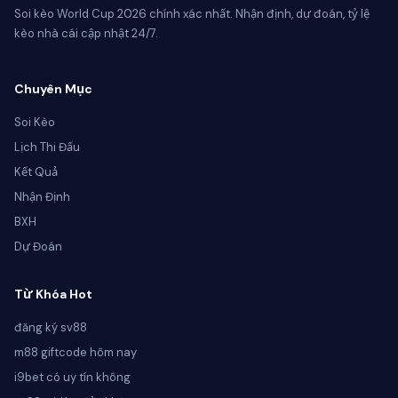
Soi kèo World Cup 2026 chính xác nhất. Nhận định, dự đoán, tỷ lệ
kèo nhà cái cập nhật 24/7.
Chuyên Mục
Soi Kèo
Lịch Thi Đấu
Kết Quả
Nhận Định
BXH
Dự Đoán
Từ Khóa Hot
đăng ký sv88
m88 giftcode hôm nay
i9bet có uy tín không