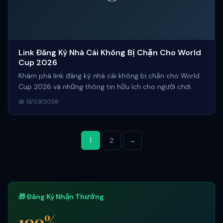
Link Đăng Ký Nhà Cái Không Bị Chặn Cho World
Cup 2026
Khám phá link đăng ký nhà cái không bị chặn cho World
Cup 2026 và những thông tin hữu ích cho người chơi.
📅 13/03/2026
Phân
1
2
→
trang
bài
viết
🎁 Đăng Ký Nhận Thưởng
100%