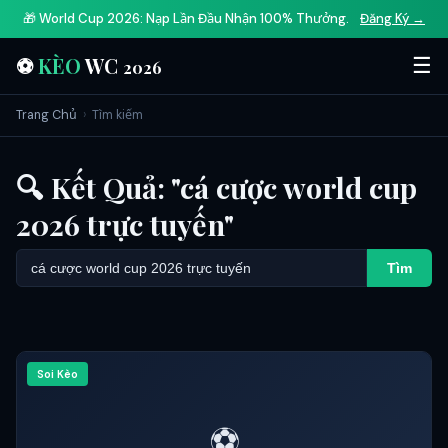
🎁 World Cup 2026: Nạp Lần Đầu Nhận 100% Thưởng.
Đăng Ký →
⚽
KÈO
WC
☰
2026
Trang Chủ
›
Tìm kiếm
🔍 Kết Quả: "cá cược world cup
2026 trực tuyến"
Tìm
Soi Kèo
⚽