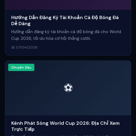
Hướng Dẫn Đăng Ký Tài Khoản Cá Độ Bóng Đá
Dễ Dàng
Hướng dẫn đăng ký tài khoản cá độ bóng đá cho World
Cup 2026, tối ưu hóa cơ hội thắng cược.
📅 07/04/2026
Chuyên Sâu
⚽
Kênh Phát Sóng World Cup 2026: Địa Chỉ Xem
Trực Tiếp