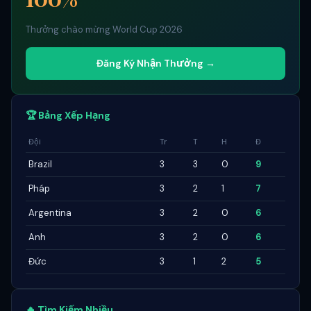
Thưởng chào mừng World Cup 2026
Đăng Ký Nhận Thưởng →
🏆 Bảng Xếp Hạng
Đội
Tr
T
H
Đ
Brazil
3
3
0
9
Pháp
3
2
1
7
Argentina
3
2
0
6
Anh
3
2
0
6
Đức
3
1
2
5
🔥 Tìm Kiếm Nhiều