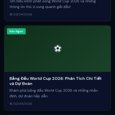
Tìm hiểu kênh phát sóng World Cup 2026 và những
thông tin thú vị xung quanh giải đấu!
📅 03/04/2026
Kèo Ngon
⚽
Bảng Đấu World Cup 2026: Phân Tích Chi Tiết
và Dự Đoán
Khám phá bảng đấu World Cup 2026 và những nhận
định, dự đoán hấp dẫn.
📅 02/04/2026