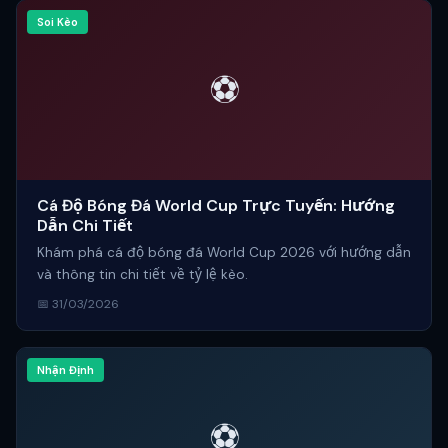
Soi Kèo
⚽
Cá Độ Bóng Đá World Cup Trực Tuyến: Hướng
Dẫn Chi Tiết
Khám phá cá độ bóng đá World Cup 2026 với hướng dẫn
và thông tin chi tiết về tỷ lệ kèo.
📅 31/03/2026
Nhận Định
⚽