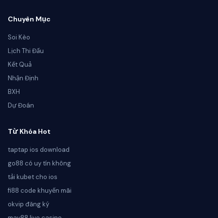
Chuyên Mục
Soi Kèo
Lịch Thi Đấu
Kết Quả
Nhận Định
BXH
Dự Đoán
Từ Khóa Hot
taptap ios download
go88 có uy tín không
tải kubet cho ios
fi88 code khuyến mãi
okvip đăng ký
may88 live casino