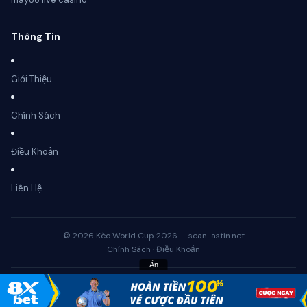
Thông Tin
Giới Thiệu
Chính Sách
Điều Khoản
Liên Hệ
© 2026 Kèo World Cup 2026 — sean-astin.net
Chính Sách
·
Điều Khoản
Ẩn
Thông tin trên sean-astin.net chỉ mang tính tham khảo. Người chơi cần cân
nhắc kỹ. Chỉ dành cho người từ 18 tuổi.