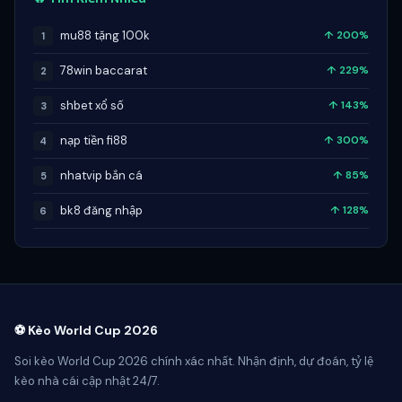
mu88 tặng 100k
↑ 200%
1
78win baccarat
↑ 229%
2
shbet xổ số
↑ 143%
3
nạp tiền fi88
↑ 300%
4
nhatvip bắn cá
↑ 85%
5
bk8 đăng nhập
↑ 128%
6
⚽ Kèo World Cup 2026
Soi kèo World Cup 2026 chính xác nhất. Nhận định, dự đoán, tỷ lệ
kèo nhà cái cập nhật 24/7.