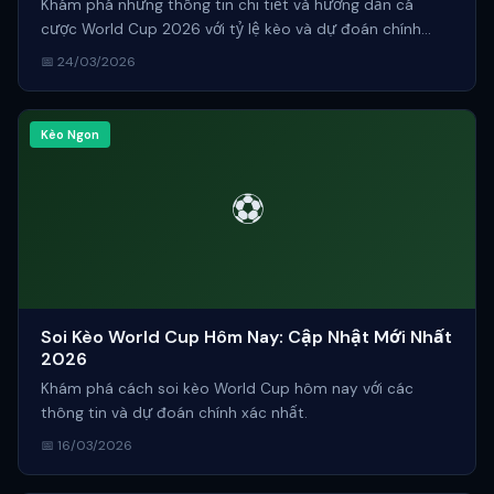
Khám phá những thông tin chi tiết và hướng dẫn cá
cược World Cup 2026 với tỷ lệ kèo và dự đoán chính
xác.
📅 24/03/2026
Kèo Ngon
⚽
Soi Kèo World Cup Hôm Nay: Cập Nhật Mới Nhất
2026
Khám phá cách soi kèo World Cup hôm nay với các
thông tin và dự đoán chính xác nhất.
📅 16/03/2026