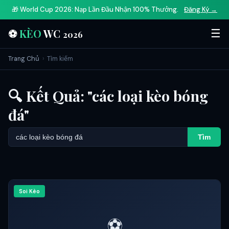
🎁 World Cup 2026: Nạp Lần Đầu Nhận 100% Thưởng.
Đăng Ký →
⚽
KÈO
WC
☰
2026
Trang Chủ
›
Tìm kiếm
🔍 Kết Quả: "các loại kèo bóng
đá"
Tìm
Soi Kèo
⚽