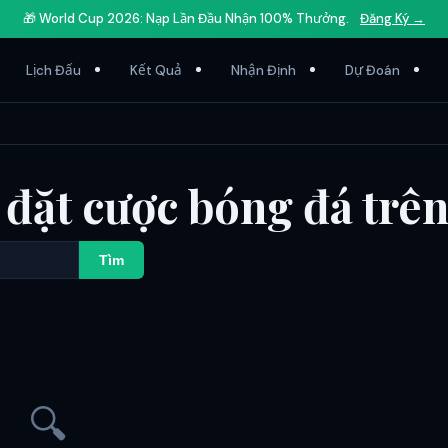
🎁 World Cup 2026: Nạp Lần Đầu Nhận 100% Thưởng.
Đăng Ký →
Lịch Đấu
Kết Quả
Nhận Định
Dự Đoán
h đặt cược bóng đá trê
Tìm
🔍