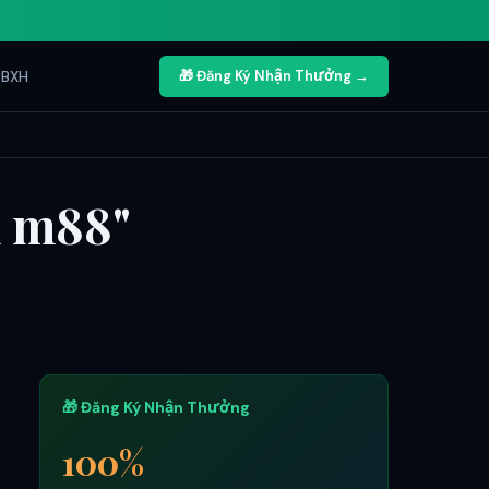
🎁 Đăng Ký Nhận Thưởng →
BXH
n m88"
🎁 Đăng Ký Nhận Thưởng
100%