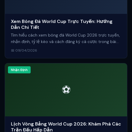
Xem Bóng Đá World Cup Trực Tuyến: Hướng
Dẫn Chi Tiết
Tìm hiểu cách xem bóng đá World Cup 2026 trực tuyến,
nhận định, tỷ lệ kèo và cách đăng ký cá cược trong bài
viết…
📅 09/04/2026
Nhận Định
⚽
Lịch Vòng Bảng World Cup 2026: Khám Phá Các
Trận Đấu Hấp Dẫn