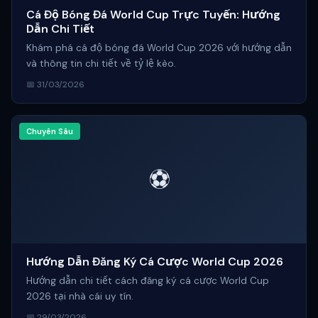
Cá Độ Bóng Đá World Cup Trực Tuyến: Hướng
Dẫn Chi Tiết
Khám phá cá độ bóng đá World Cup 2026 với hướng dẫn
và thông tin chi tiết về tỷ lệ kèo.
📅 31/03/2026
Chuyên Sâu
⚽
Hướng Dẫn Đăng Ký Cá Cược World Cup 2026
Hướng dẫn chi tiết cách đăng ký cá cược World Cup
2026 tại nhà cái uy tín.
📅 29/03/2026