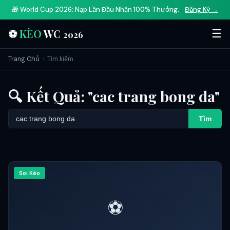
🎁 World Cup 2026: Nạp Lần Đầu Nhận 100% Thưởng.
Đăng Ký →
⚽
KÈO
WC
☰
2026
Trang Chủ
›
Tìm kiếm
🔍 Kết Quả: "cac trang bong da"
Tìm
Soi Kèo
⚽