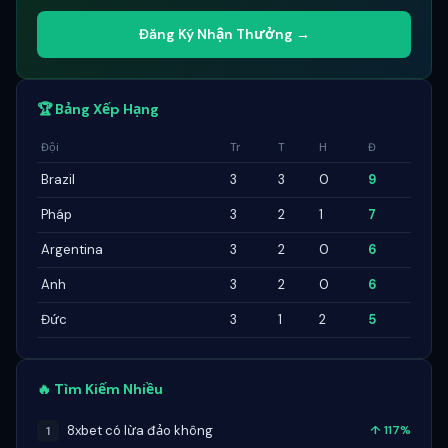
Đăng Ký Nhận Thưởng →
🏆 Bảng Xếp Hạng
Đội
Tr
T
H
Đ
Brazil
3
3
0
9
Pháp
3
2
1
7
Argentina
3
2
0
6
Anh
3
2
0
6
Đức
3
1
2
5
🔥 Tìm Kiếm Nhiều
8xbet có lừa đảo không
↑ 117%
1