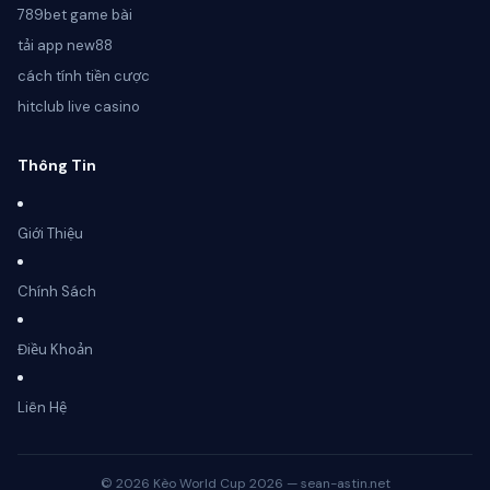
789bet game bài
tải app new88
cách tính tiền cược
hitclub live casino
Thông Tin
Giới Thiệu
Chính Sách
Điều Khoản
Liên Hệ
© 2026 Kèo World Cup 2026 — sean-astin.net