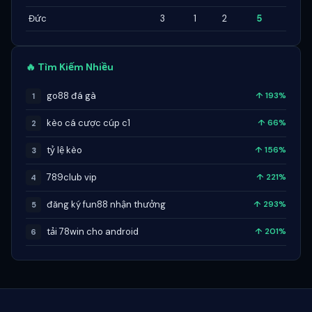
Đức
3
1
2
5
🔥 Tìm Kiếm Nhiều
go88 đá gà
↑ 193%
1
kèo cá cược cúp c1
↑ 66%
2
tỷ lệ kèo
↑ 156%
3
789club vip
↑ 221%
4
đăng ký fun88 nhận thưởng
↑ 293%
5
tải 78win cho android
↑ 201%
6