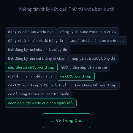
Không tìm thấy kết quả. Thử từ khóa bên dưới:
đăng ký cá cược world cup
đăng ký cá cược world cup 2026
đăng ký tài khoản cá độ bóng đá
tạo tài khoản cá cược world cup
link đăng ký mới nhất nhà cái uy tín
link đăng ký nhà cái không bị chặn
nạp tiền cá cược bóng đá
nạp tiền cá cược world cup
hướng dẫn nạp tiền nhà cái
rút tiền nhanh nhất nhà cái
cá cược world cup
cá cược world cup 2026 trực tuyến
kèo chung kết world cup
cá độ bóng đá world cup trực tuyến
cách cá cược world cup cho người mới
← Về Trang Chủ