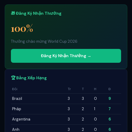
🎁 Đăng Ký Nhận Thưởng
100%
Thưởng chào mừng World Cup 2026
Đăng Ký Nhận Thưởng →
🏆 Bảng Xếp Hạng
Đội
Tr
T
H
Đ
Brazil
3
3
0
9
Pháp
3
2
1
7
Argentina
3
2
0
6
Anh
3
2
0
6