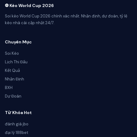
⚽ Kèo World Cup 2026
Soi kèo World Cup 2026 chính xác nhất. Nhận định, dự đoán, tỷ lệ
kèo nhà cái cập nhật 24/7.
Chuyên Mục
Soi Kèo
Lịch Thi Đấu
Kết Quả
Nhận Định
BXH
Dự Đoán
Từ Khóa Hot
đánh giá jbo
đại lý 188bet