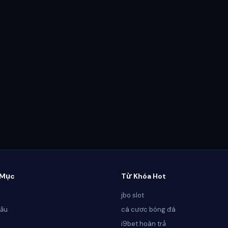
 Mục
Từ Khóa Hot
jbo slot
Đấu
cá cươc bóng đá
i9bet hoàn trả