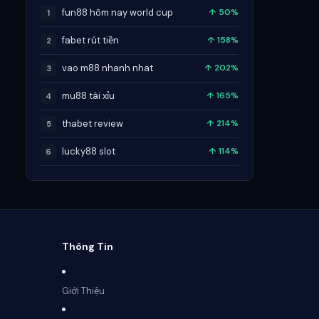
fun88 hôm nay world cup
↑ 50%
1
fabet rút tiền
↑ 158%
2
vao m88 nhanh nhat
↑ 202%
3
mu88 tài xỉu
↑ 165%
4
thabet review
↑ 214%
5
lucky88 slot
↑ 114%
6
Thông Tin
Giới Thiệu