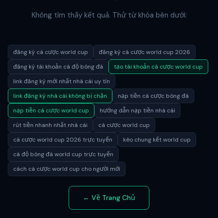
Không tìm thấy kết quả. Thử từ khóa bên dưới:
đăng ký cá cược world cup
đăng ký cá cược world cup 2026
đăng ký tài khoản cá độ bóng đá
tạo tài khoản cá cược world cup
link đăng ký mới nhất nhà cái uy tín
link đăng ký nhà cái không bị chặn
nạp tiền cá cược bóng đá
nạp tiền cá cược world cup
hướng dẫn nạp tiền nhà cái
rút tiền nhanh nhất nhà cái
cá cược world cup
cá cược world cup 2026 trực tuyến
kèo chung kết world cup
cá độ bóng đá world cup trực tuyến
cách cá cược world cup cho người mới
← Về Trang Chủ