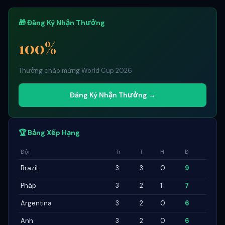
🎁 Đăng Ký Nhận Thưởng
100%
Thưởng chào mừng World Cup 2026
Đăng Ký Nhận Thưởng →
🏆 Bảng Xếp Hạng
Đội
Tr
T
H
Đ
Brazil
3
3
0
9
Pháp
3
2
1
7
Argentina
3
2
0
6
Anh
3
2
0
6