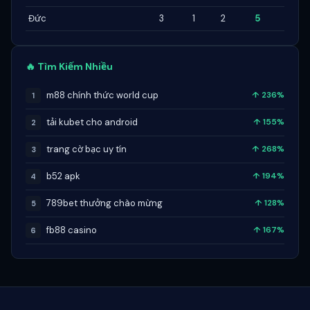
Đức
3
1
2
5
🔥 Tìm Kiếm Nhiều
m88 chính thức world cup
↑ 236%
1
tải kubet cho android
↑ 155%
2
trang cờ bạc uy tín
↑ 268%
3
b52 apk
↑ 194%
4
789bet thưởng chào mừng
↑ 128%
5
fb88 casino
↑ 167%
6