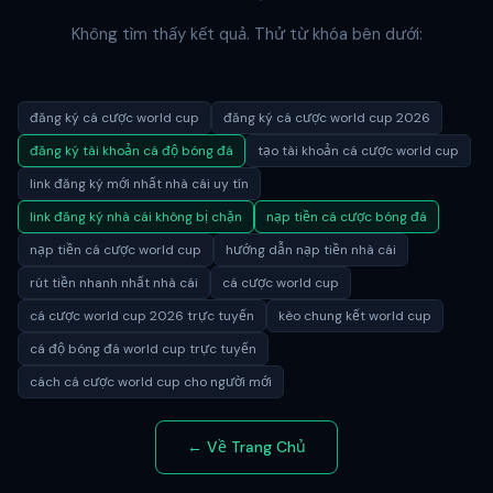
Không tìm thấy kết quả. Thử từ khóa bên dưới:
đăng ký cá cược world cup
đăng ký cá cược world cup 2026
đăng ký tài khoản cá độ bóng đá
tạo tài khoản cá cược world cup
link đăng ký mới nhất nhà cái uy tín
link đăng ký nhà cái không bị chặn
nạp tiền cá cược bóng đá
nạp tiền cá cược world cup
hướng dẫn nạp tiền nhà cái
rút tiền nhanh nhất nhà cái
cá cược world cup
cá cược world cup 2026 trực tuyến
kèo chung kết world cup
cá độ bóng đá world cup trực tuyến
cách cá cược world cup cho người mới
← Về Trang Chủ