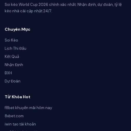
Soi kèo World Cup 2026 chính xác nhất. Nhận định, dự đoán, tỷ lệ
kèo nhà cái cập nhật 24/7.
Chuyên Mục
Soi Kèo
Lịch Thi Đấu
Kết Quả
Nhận Định
BXH
Dự Đoán
Từ Khóa Hot
f8bet khuyến mãi hôm nay
8xbet.com
iwin tạo tài khoản