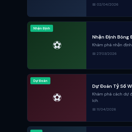
📅 02/04/2026
Nhận Định
Nhận Định Bóng 
⚽
Khám phá nhận định 
📅 27/03/2026
Dự Đoán
Dự Đoán Tỷ Số W
⚽
Khám phá cách dự đo
ích.
📅 11/04/2026