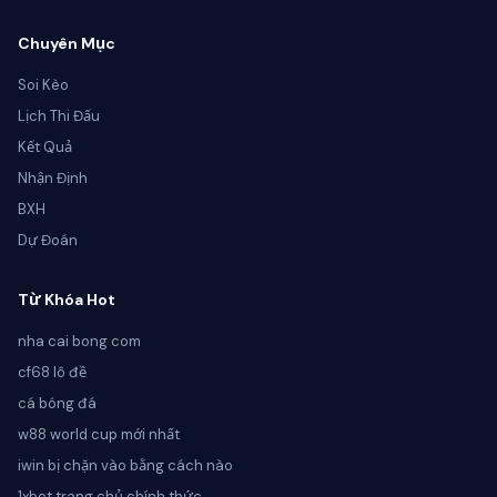
Chuyên Mục
Soi Kèo
Lịch Thi Đấu
Kết Quả
Nhận Định
BXH
Dự Đoán
Từ Khóa Hot
nha cai bong com
cf68 lô đề
cá bóng đá
w88 world cup mới nhất
iwin bị chặn vào bằng cách nào
1xbet trang chủ chính thức