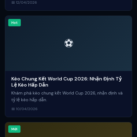
📅 12/04/2026
Hot
⚽
Kèo Chung Kết World Cup 2026: Nhận Định Tỷ
Lệ Kèo Hấp Dẫn
Khám phá kèo chung kết World Cup 2026, nhận định và
tỷ lệ kèo hấp dẫn.
📅 10/04/2026
Mới