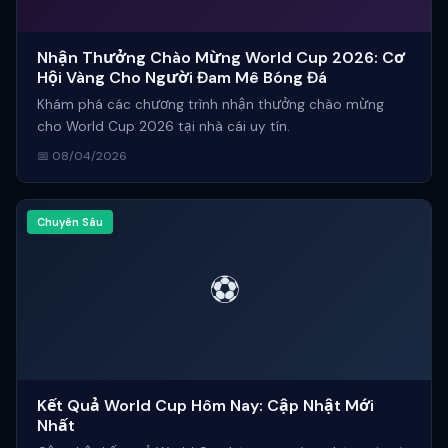
Nhận Thưởng Chào Mừng World Cup 2026: Cơ
Hội Vàng Cho Người Đam Mê Bóng Đá
Khám phá các chương trình nhận thưởng chào mừng
cho World Cup 2026 tại nhà cái uy tín.
📅 08/04/2026
Chuyên Sâu
⚽
Kết Quả World Cup Hôm Nay: Cập Nhật Mới
Nhất