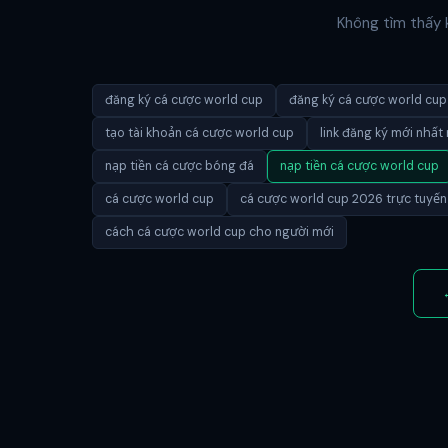
Không tìm thấy 
đăng ký cá cược world cup
đăng ký cá cược world cu
tạo tài khoản cá cược world cup
link đăng ký mới nhất 
nạp tiền cá cược bóng đá
nạp tiền cá cược world cup
cá cược world cup
cá cược world cup 2026 trực tuyến
cách cá cược world cup cho người mới