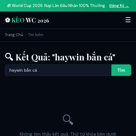
🎁 World Cup 2026: Nạp Lần Đầu Nhận 100% Thưởng.
Đăng Ký →
⚽
KÈO
WC
☰
2026
Trang Chủ
›
Tìm kiếm
🔍 Kết Quả: "haywin bắn cá"
Tìm
🔍
Không tìm thấy kết quả. Thử từ khóa bên dưới: