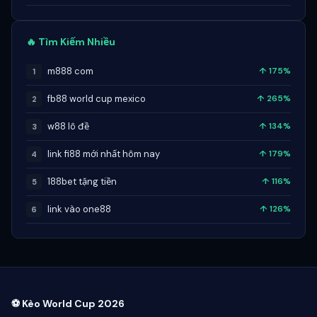
🔥 Tìm Kiếm Nhiều
m888 com
↑ 175%
1
fb88 world cup mexico
↑ 265%
2
w88 lô đề
↑ 134%
3
link fi88 mới nhất hôm nay
↑ 179%
4
188bet tặng tiền
↑ 116%
5
link vào one88
↑ 126%
6
⚽ Kèo World Cup 2026