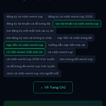
đăng ký cá cược world cup
đăng ký cá cược world cup 2026
đăng ký tài khoản cá độ bóng đá
tạo tài khoản cá cược world cup
link đăng ký mới nhất nhà cái uy tín
link đăng ký nhà cái không bị chặn
nạp tiền cá cược bóng đá
nạp tiền cá cược world cup
hướng dẫn nạp tiền nhà cái
rút tiền nhanh nhất nhà cái
cá cược world cup
cá cược world cup 2026 trực tuyến
kèo chung kết world cup
cá độ bóng đá world cup trực tuyến
cách cá cược world cup cho người mới
← Về Trang Chủ