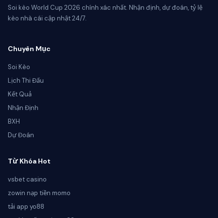
Soi kèo World Cup 2026 chính xác nhất. Nhận định, dự đoán, tỷ lệ
kèo nhà cái cập nhật 24/7.
Chuyên Mục
Soi Kèo
Lịch Thi Đấu
Kết Quả
Nhận Định
BXH
Dự Đoán
Từ Khóa Hot
vsbet casino
zowin nạp tiền momo
tải app yo88