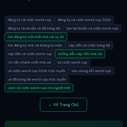
đăng ký cá cược world cup
đăng ký cá cược world cup 2026
đăng ký tài khoản cá độ bóng đá
tạo tài khoản cá cược world cup
link đăng ký mới nhất nhà cái uy tín
link đăng ký nhà cái không bị chặn
nạp tiền cá cược bóng đá
nạp tiền cá cược world cup
hướng dẫn nạp tiền nhà cái
rút tiền nhanh nhất nhà cái
cá cược world cup
cá cược world cup 2026 trực tuyến
kèo chung kết world cup
cá độ bóng đá world cup trực tuyến
cách cá cược world cup cho người mới
← Về Trang Chủ