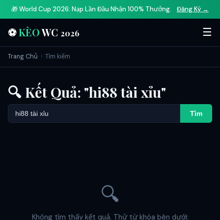
🎁 World Cup 2026: Nạp Lần Đầu Nhận 100% Thưởng.
Đăng Ký →
⚽
KÈO
WC
☰
2026
Trang Chủ
›
Tìm kiếm
🔍 Kết Quả: "hi88 tài xỉu"
Tìm
🔍
Không tìm thấy kết quả. Thử từ khóa bên dưới: