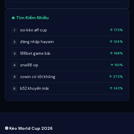
🔥 Tìm Kiếm Nhiều
soi kèo aff cup
↑ 172%
1
đăng nhập haywin
↑ 124%
2
188bet game bài
↑ 168%
3
one88 vip
↑ 50%
4
zowin có tốt không
↑ 272%
5
b52 khuyến mãi
↑ 142%
6
⚽ Kèo World Cup 2026