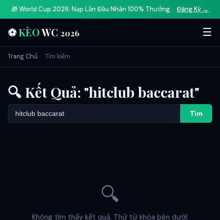
🎁 World Cup 2026: Nạp Lần Đầu Nhận 100% Thưởng.
Đăng Ký →
⚽
KÈO
WC
☰
2026
Trang Chủ
›
Tìm kiếm
🔍 Kết Quả: "hitclub baccarat"
Tìm
🔍
Không tìm thấy kết quả. Thử từ khóa bên dưới: