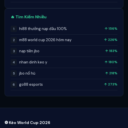
🔥 Tìm Kiếm Nhiều
hi88 thưởng nạp đầu 100%
↑ 156%
1
m88 world cup 2026 hôm nay
↑ 226%
2
nạp tiền jbo
↑ 183%
3
nhan dinh keo y
↑ 180%
4
jbo nổ hũ
↑ 218%
5
go88 esports
↑ 273%
6
⚽ Kèo World Cup 2026