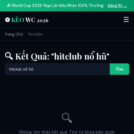
🎁 World Cup 2026: Nạp Lần Đầu Nhận 100% Thưởng.
Đăng Ký →
⚽
KÈO
WC
☰
2026
Trang Chủ
›
Tìm kiếm
🔍 Kết Quả: "hitclub nổ hũ"
Tìm
🔍
Không tìm thấy kết quả. Thử từ khóa bên dưới: