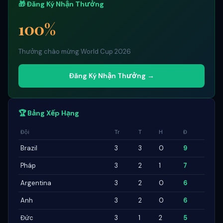
🎁 Đăng Ký Nhận Thưởng
100%
Thưởng chào mừng World Cup 2026
Đăng Ký Nhận Thưởng →
🏆 Bảng Xếp Hạng
Đội
Tr
T
H
Đ
Brazil
3
3
0
9
Pháp
3
2
1
7
Argentina
3
2
0
6
Anh
3
2
0
6
Đức
3
1
2
5