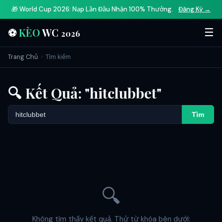
🎁 World Cup 2026: Nạp Lần Đầu Nhận 100% Thưởng.
Đăng Ký →
⚽
KÈO
WC
☰
2026
Trang Chủ
›
Tìm kiếm
🔍 Kết Quả: "hitclubbet"
Tìm
🔍
Không tìm thấy kết quả. Thử từ khóa bên dưới: