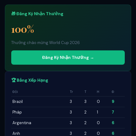
🎁 Đăng Ký Nhận Thưởng
100%
Thưởng chào mừng World Cup 2026
Đăng Ký Nhận Thưởng →
🏆 Bảng Xếp Hạng
Đội
Tr
T
H
Đ
Brazil
3
3
0
9
Pháp
3
2
1
7
Argentina
3
2
0
6
Anh
3
2
0
6