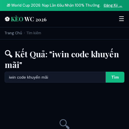
🎁 World Cup 2026: Nạp Lần Đầu Nhận 100% Thưởng.
Đăng Ký →
⚽
KÈO
WC
☰
2026
Trang Chủ
›
Tìm kiếm
🔍 Kết Quả: "iwin code khuyến
mãi"
Tìm
🔍