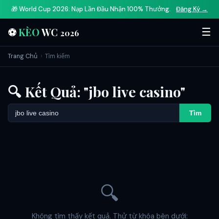
🎁 World Cup 2026: Nạp Lần Đầu Nhận 100% Thưởng.
Đăng Ký →
⚽
KÈO
WC
☰
2026
Trang Chủ
›
Tìm kiếm
🔍 Kết Quả: "jbo live casino"
Tìm
🔍
Không tìm thấy kết quả. Thử từ khóa bên dưới: