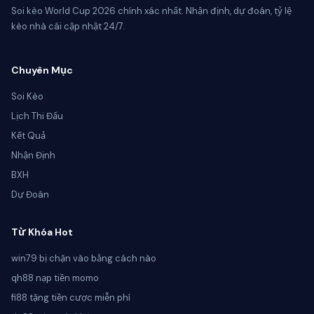
Soi kèo World Cup 2026 chính xác nhất. Nhận định, dự đoán, tỷ lệ
kèo nhà cái cập nhật 24/7.
Chuyên Mục
Soi Kèo
Lịch Thi Đấu
Kết Quả
Nhận Định
BXH
Dự Đoán
Từ Khóa Hot
win79 bị chặn vào bằng cách nào
qh88 nạp tiền momo
fi88 tặng tiền cược miễn phí