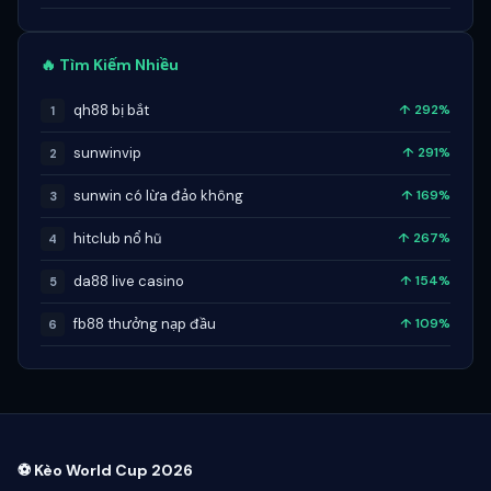
🔥 Tìm Kiếm Nhiều
qh88 bị bắt
↑ 292%
1
sunwinvip
↑ 291%
2
sunwin có lừa đảo không
↑ 169%
3
hitclub nổ hũ
↑ 267%
4
da88 live casino
↑ 154%
5
fb88 thưởng nạp đầu
↑ 109%
6
⚽ Kèo World Cup 2026