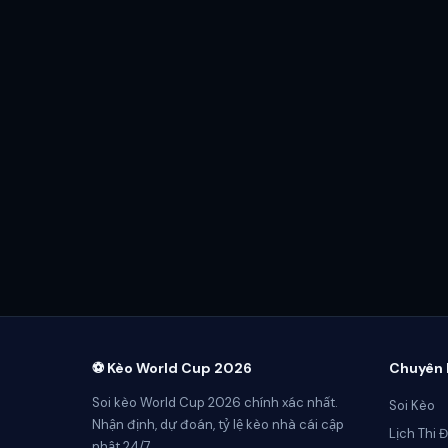
⚽ Kèo World Cup 2026
Chuyên
Soi kèo World Cup 2026 chính xác nhất.
Soi Kèo
Nhận định, dự đoán, tỷ lệ kèo nhà cái cập
Lịch Thi 
nhật 24/7.