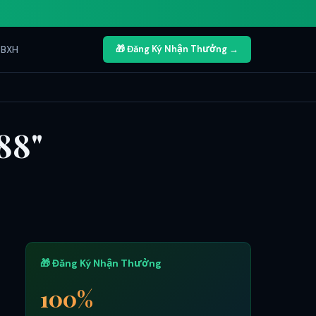
🎁 Đăng Ký Nhận Thưởng →
BXH
88"
🎁 Đăng Ký Nhận Thưởng
100%