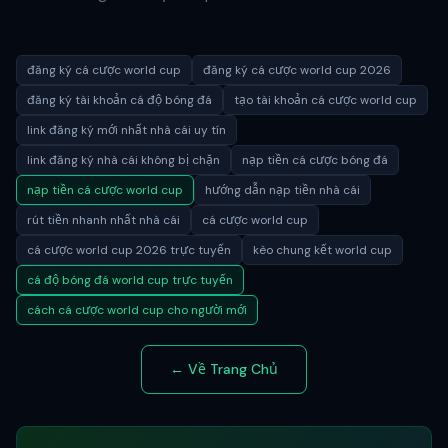
đăng ký cá cược world cup
đăng ký cá cược world cup 2026
đăng ký tài khoản cá độ bóng đá
tạo tài khoản cá cược world cup
link đăng ký mới nhất nhà cái uy tín
link đăng ký nhà cái không bị chặn
nạp tiền cá cược bóng đá
nạp tiền cá cược world cup
hướng dẫn nạp tiền nhà cái
rút tiền nhanh nhất nhà cái
cá cược world cup
cá cược world cup 2026 trực tuyến
kèo chung kết world cup
cá độ bóng đá world cup trực tuyến
cách cá cược world cup cho người mới
← Về Trang Chủ