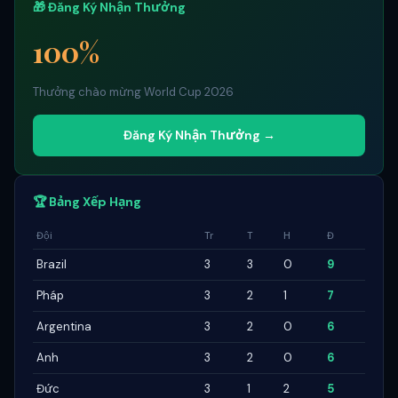
🎁 Đăng Ký Nhận Thưởng
100%
Thưởng chào mừng World Cup 2026
Đăng Ký Nhận Thưởng →
🏆 Bảng Xếp Hạng
Đội
Tr
T
H
Đ
Brazil
3
3
0
9
Pháp
3
2
1
7
Argentina
3
2
0
6
Anh
3
2
0
6
Đức
3
1
2
5