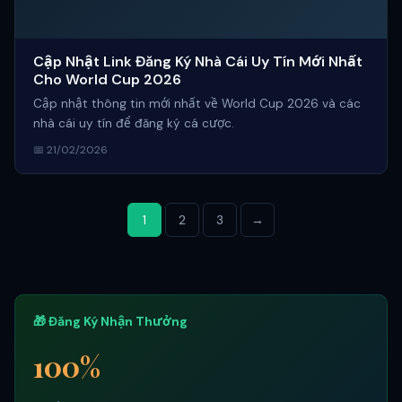
Cập Nhật Link Đăng Ký Nhà Cái Uy Tín Mới Nhất
Cho World Cup 2026
Cập nhật thông tin mới nhất về World Cup 2026 và các
nhà cái uy tín để đăng ký cá cược.
📅 21/02/2026
Phân
1
2
3
→
trang
bài
viết
🎁 Đăng Ký Nhận Thưởng
100%