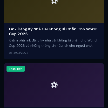
⚽
Link Đăng Ký Nhà Cái Không Bị Chặn Cho World
Cup 2026
Khám phá link đăng ký nhà cái không bị chặn cho World
Cup 2026 và những thông tin hữu ích cho người chơi.
📅 13/03/2026
Phân Tích
⚽