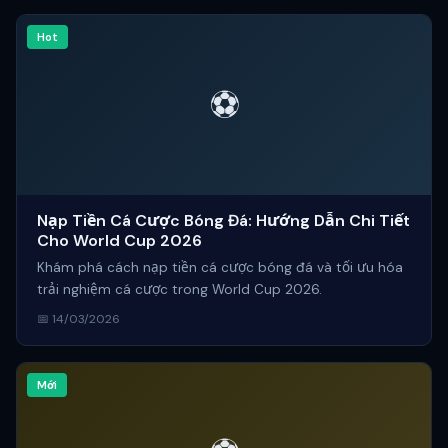
Hot
⚽
Nạp Tiền Cá Cược Bóng Đá: Hướng Dẫn Chi Tiết
Cho World Cup 2026
Khám phá cách nạp tiền cá cược bóng đá và tối ưu hóa
trải nghiệm cá cược trong World Cup 2026.
📅 14/03/2026
Mới