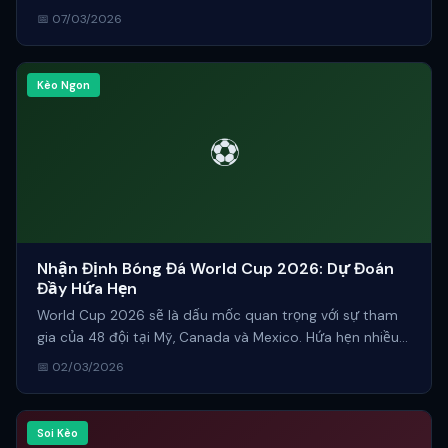
📅 07/03/2026
Kèo Ngon
⚽
Nhận Định Bóng Đá World Cup 2026: Dự Đoán
Đầy Hứa Hẹn
World Cup 2026 sẽ là dấu mốc quan trọng với sự tham
gia của 48 đội tại Mỹ, Canada và Mexico. Hứa hẹn nhiều
trận…
📅 02/03/2026
Soi Kèo