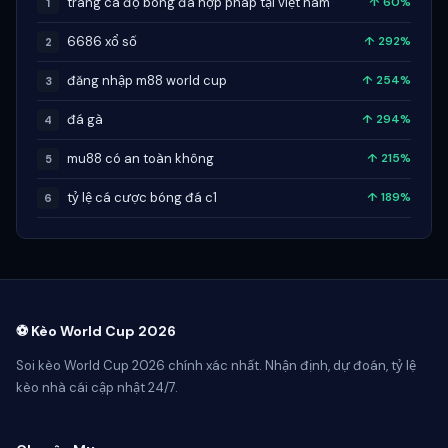
trang cá độ bóng đá hợp pháp tại việt nam
↑ 60%
1
6686 xổ số
↑ 292%
2
đăng nhập m88 world cup
↑ 254%
3
đá gà
↑ 294%
4
mu88 có an toàn không
↑ 215%
5
tỷ lệ cá cược bóng đá c1
↑ 189%
6
⚽ Kèo World Cup 2026
Soi kèo World Cup 2026 chính xác nhất. Nhận định, dự đoán, tỷ lệ
kèo nhà cái cập nhật 24/7.