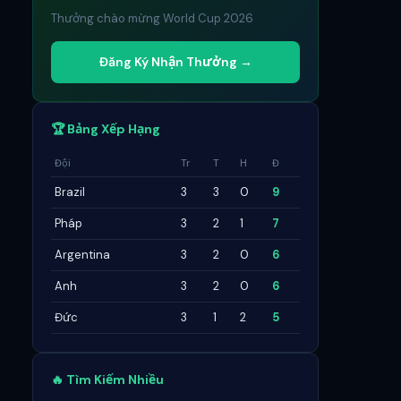
Thưởng chào mừng World Cup 2026
Đăng Ký Nhận Thưởng →
🏆 Bảng Xếp Hạng
Đội
Tr
T
H
Đ
Brazil
3
3
0
9
Pháp
3
2
1
7
Argentina
3
2
0
6
Anh
3
2
0
6
Đức
3
1
2
5
🔥 Tìm Kiếm Nhiều