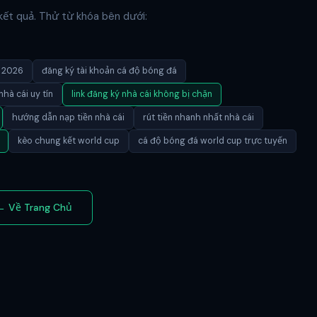
kết quả. Thử từ khóa bên dưới:
p 2026
đăng ký tài khoản cá độ bóng đá
nhà cái uy tín
link đăng ký nhà cái không bị chặn
hướng dẫn nạp tiền nhà cái
rút tiền nhanh nhất nhà cái
kèo chung kết world cup
cá độ bóng đá world cup trực tuyến
← Về Trang Chủ