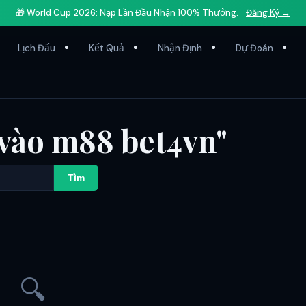
🎁 World Cup 2026: Nạp Lần Đầu Nhận 100% Thưởng.
Đăng Ký →
Lịch Đấu
Kết Quả
Nhận Định
Dự Đoán
 vào m88 bet4vn"
Tìm
🔍