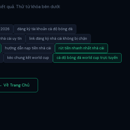
kết quả. Thử từ khóa bên dưới:
p 2026
đăng ký tài khoản cá độ bóng đá
nhà cái uy tín
link đăng ký nhà cái không bị chặn
hướng dẫn nạp tiền nhà cái
rút tiền nhanh nhất nhà cái
kèo chung kết world cup
cá độ bóng đá world cup trực tuyến
← Về Trang Chủ