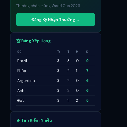
Thưởng chào mừng World Cup 2026
Đăng Ký Nhận Thưởng →
🏆 Bảng Xếp Hạng
Đội
Tr
T
H
Đ
Brazil
3
3
0
9
Pháp
3
2
1
7
Argentina
3
2
0
6
Anh
3
2
0
6
Đức
3
1
2
5
🔥 Tìm Kiếm Nhiều