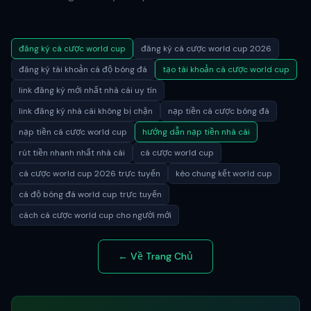
đăng ký cá cược world cup
đăng ký cá cược world cup 2026
đăng ký tài khoản cá độ bóng đá
tạo tài khoản cá cược world cup
link đăng ký mới nhất nhà cái uy tín
link đăng ký nhà cái không bị chặn
nạp tiền cá cược bóng đá
nạp tiền cá cược world cup
hướng dẫn nạp tiền nhà cái
rút tiền nhanh nhất nhà cái
cá cược world cup
cá cược world cup 2026 trực tuyến
kèo chung kết world cup
cá độ bóng đá world cup trực tuyến
cách cá cược world cup cho người mới
← Về Trang Chủ