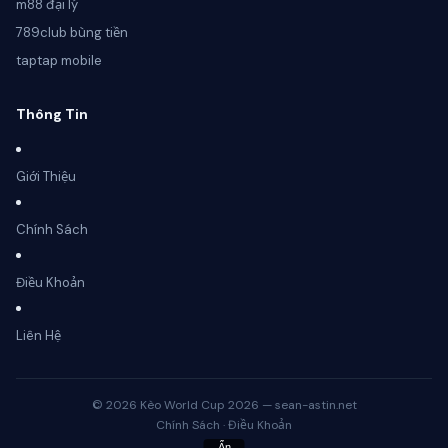
m88 đại lý
789club bùng tiền
taptap mobile
Thông Tin
Giới Thiệu
Chính Sách
Điều Khoản
Liên Hệ
© 2026 Kèo World Cup 2026 — sean-astin.net
Chính Sách
·
Điều Khoản
Ẩn