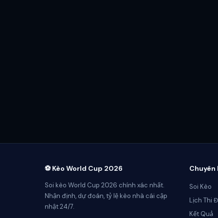
⚽ Kèo World Cup 2026
Chuyên
Soi kèo World Cup 2026 chính xác nhất.
Soi Kèo
Nhận định, dự đoán, tỷ lệ kèo nhà cái cập
Lịch Thi 
nhật 24/7.
Kết Quả