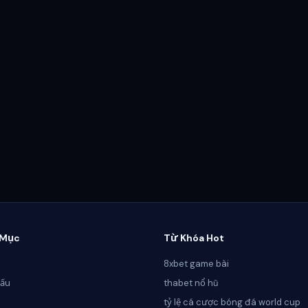
 Mục
Từ Khóa Hot
8xbet game bài
Đấu
thabet nổ hũ
tỷ lệ cá cược bóng đá world cup