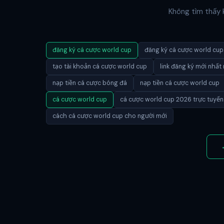
Không tìm thấy 
đăng ký cá cược world cup
đăng ký cá cược world cu
tạo tài khoản cá cược world cup
link đăng ký mới nhất 
nạp tiền cá cược bóng đá
nạp tiền cá cược world cup
cá cược world cup
cá cược world cup 2026 trực tuyến
cách cá cược world cup cho người mới