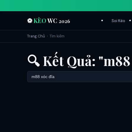
⚽
KÈO
WC
2026
Soi Kèo
Trang Chủ
›
Tìm kiếm
🔍 Kết Quả: "m88 