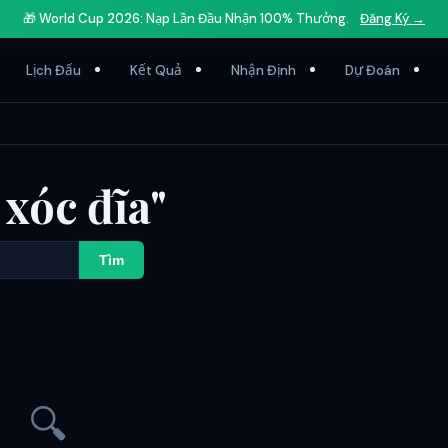
🎁 World Cup 2026: Nạp Lần Đầu Nhận 100% Thưởng.
Đăng Ký →
Lịch Đấu
Kết Quả
Nhận Định
Dự Đoán
xóc đĩa"
Tìm
🔍