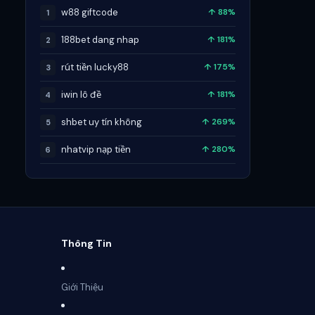
w88 giftcode
↑ 88%
1
188bet dang nhap
↑ 181%
2
rút tiền lucky88
↑ 175%
3
iwin lô đề
↑ 181%
4
shbet uy tín không
↑ 269%
5
nhatvip nạp tiền
↑ 280%
6
Thông Tin
Giới Thiệu