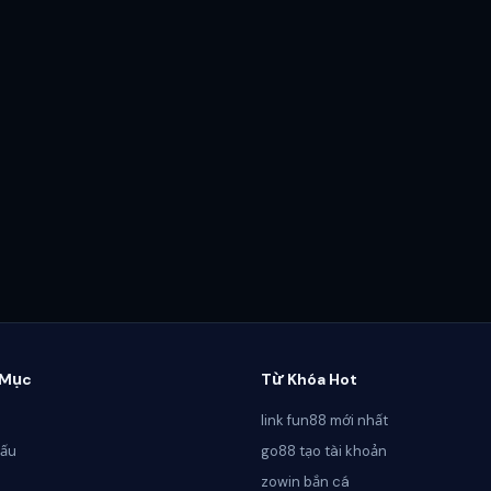
 Mục
Từ Khóa Hot
link fun88 mới nhất
Đấu
go88 tạo tài khoản
zowin bắn cá