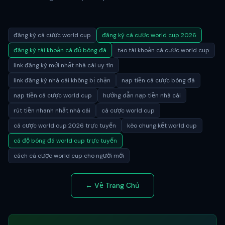
đăng ký cá cược world cup
đăng ký cá cược world cup 2026
đăng ký tài khoản cá độ bóng đá
tạo tài khoản cá cược world cup
link đăng ký mới nhất nhà cái uy tín
link đăng ký nhà cái không bị chặn
nạp tiền cá cược bóng đá
nạp tiền cá cược world cup
hướng dẫn nạp tiền nhà cái
rút tiền nhanh nhất nhà cái
cá cược world cup
cá cược world cup 2026 trực tuyến
kèo chung kết world cup
cá độ bóng đá world cup trực tuyến
cách cá cược world cup cho người mới
← Về Trang Chủ