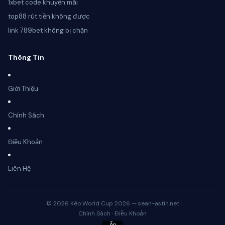
1xbet code khuyến mãi
top88 rút tiền không được
link 789bet không bị chặn
Thông Tin
Giới Thiệu
Chính Sách
Điều Khoản
Liên Hệ
© 2026 Kèo World Cup 2026 — sean-astin.net
Chính Sách
·
Điều Khoản
Ẩn