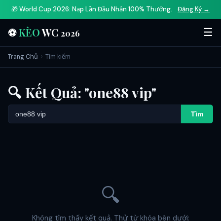
🎁 World Cup 2026: Nạp Lần Đầu Nhận 100% Thưởng.
Đăng Ký →
⚽
KÈO
WC
☰
2026
Trang Chủ
›
Tìm kiếm
🔍 Kết Quả: "one88 vip"
Tìm
🔍
Không tìm thấy kết quả. Thử từ khóa bên dưới: