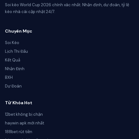
Soi kèo World Cup 2026 chính xác nhất. Nhận định, dự đoán, tỷ lệ
kèo nhà cái cập nhật 24/7.
Chuyên Mục
Soi Kèo
Lịch Thi Đấu
Kết Quả
Nhận Định
BXH
Dự Đoán
Từ Khóa Hot
12bet không bị chặn
haywin apk mới nhất
188bet rút tiền