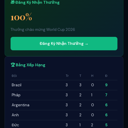
🎁 Đăng Ký Nhận Thưởng
100%
Thưởng chào mừng World Cup 2026
Đăng Ký Nhận Thưởng →
🏆 Bảng Xếp Hạng
Đội
Tr
T
H
Đ
Brazil
3
3
0
9
Pháp
3
2
1
7
Argentina
3
2
0
6
Anh
3
2
0
6
Đức
3
1
2
5