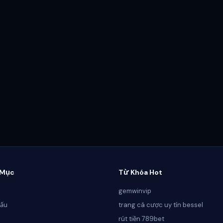
 Mục
Từ Khóa Hot
gemwinvip
Đấu
trang cá cược uy tín bessel
rút tiền 789bet