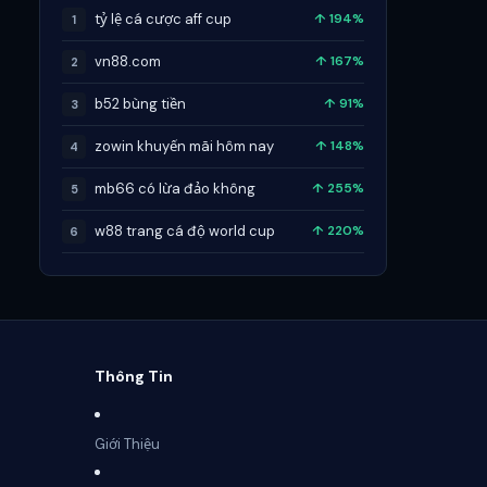
tỷ lệ cá cược aff cup
↑ 194%
1
vn88.com
↑ 167%
2
b52 bùng tiền
↑ 91%
3
zowin khuyến mãi hôm nay
↑ 148%
4
mb66 có lừa đảo không
↑ 255%
5
w88 trang cá độ world cup
↑ 220%
6
Thông Tin
Giới Thiệu