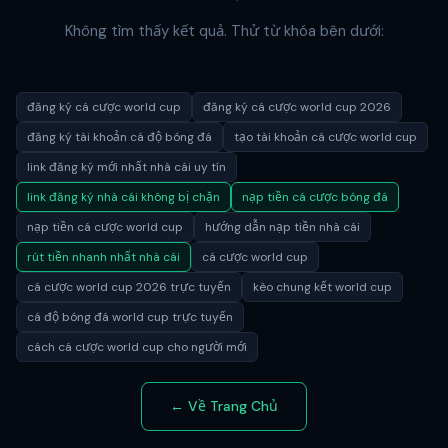
Không tìm thấy kết quả. Thử từ khóa bên dưới:
đăng ký cá cược world cup
đăng ký cá cược world cup 2026
đăng ký tài khoản cá độ bóng đá
tạo tài khoản cá cược world cup
link đăng ký mới nhất nhà cái uy tín
link đăng ký nhà cái không bị chặn
nạp tiền cá cược bóng đá
nạp tiền cá cược world cup
hướng dẫn nạp tiền nhà cái
rút tiền nhanh nhất nhà cái
cá cược world cup
cá cược world cup 2026 trực tuyến
kèo chung kết world cup
cá độ bóng đá world cup trực tuyến
cách cá cược world cup cho người mới
← Về Trang Chủ