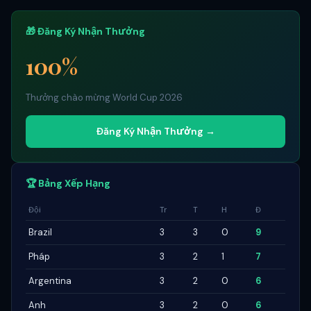
🎁 Đăng Ký Nhận Thưởng
100%
Thưởng chào mừng World Cup 2026
Đăng Ký Nhận Thưởng →
🏆 Bảng Xếp Hạng
Đội
Tr
T
H
Đ
Brazil
3
3
0
9
Pháp
3
2
1
7
Argentina
3
2
0
6
Anh
3
2
0
6