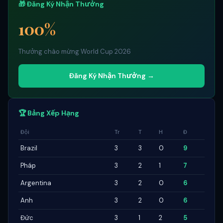
🎁 Đăng Ký Nhận Thưởng
100%
Thưởng chào mừng World Cup 2026
Đăng Ký Nhận Thưởng →
🏆 Bảng Xếp Hạng
Đội
Tr
T
H
Đ
Brazil
3
3
0
9
Pháp
3
2
1
7
Argentina
3
2
0
6
Anh
3
2
0
6
Đức
3
1
2
5