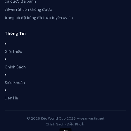
cá cược đá banh
78win rút tiền không được
trang cá độ bóng đá trực tuyến uy tín
Thông Tin
Giới Thiệu
Chính Sách
Điều Khoản
Liên Hệ
© 2026 Kèo World Cup 2026 — sean-astin.net
Chính Sách
·
Điều Khoản
Ẩn