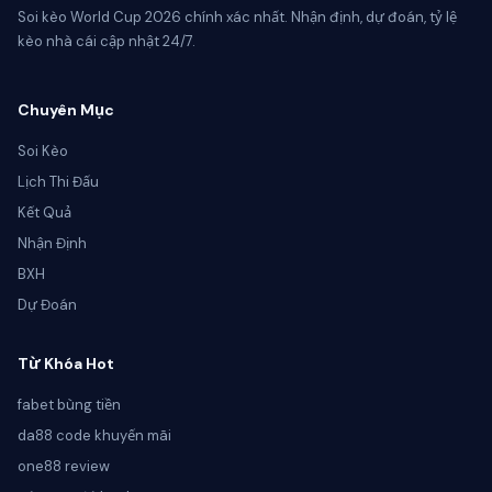
Soi kèo World Cup 2026 chính xác nhất. Nhận định, dự đoán, tỷ lệ
kèo nhà cái cập nhật 24/7.
Chuyên Mục
Soi Kèo
Lịch Thi Đấu
Kết Quả
Nhận Định
BXH
Dự Đoán
Từ Khóa Hot
fabet bùng tiền
da88 code khuyến mãi
one88 review