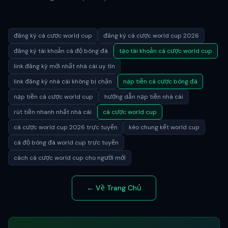
đăng ký cá cược world cup
đăng ký cá cược world cup 2026
đăng ký tài khoản cá độ bóng đá
tạo tài khoản cá cược world cup
link đăng ký mới nhất nhà cái uy tín
link đăng ký nhà cái không bị chặn
nạp tiền cá cược bóng đá
nạp tiền cá cược world cup
hướng dẫn nạp tiền nhà cái
rút tiền nhanh nhất nhà cái
cá cược world cup
cá cược world cup 2026 trực tuyến
kèo chung kết world cup
cá độ bóng đá world cup trực tuyến
cách cá cược world cup cho người mới
← Về Trang Chủ