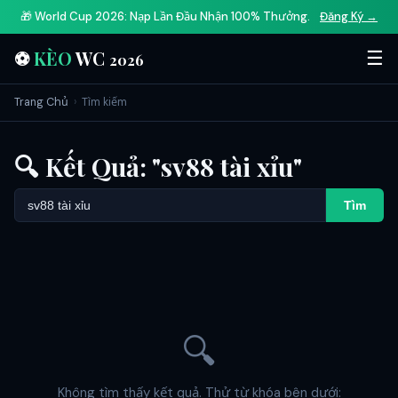
🎁 World Cup 2026: Nạp Lần Đầu Nhận 100% Thưởng.
Đăng Ký →
⚽
KÈO
WC
☰
2026
Trang Chủ
›
Tìm kiếm
🔍 Kết Quả: "sv88 tài xỉu"
Tìm
🔍
Không tìm thấy kết quả. Thử từ khóa bên dưới: