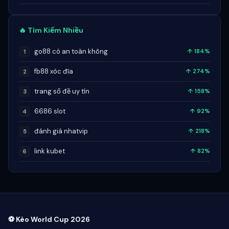
🔥 Tìm Kiếm Nhiều
go88 có an toàn không
↑ 184%
1
fb88 xóc đĩa
↑ 274%
2
trang số đề uy tín
↑ 158%
3
6686 slot
↑ 92%
4
đánh giá nhatvip
↑ 218%
5
link kubet
↑ 82%
6
⚽ Kèo World Cup 2026