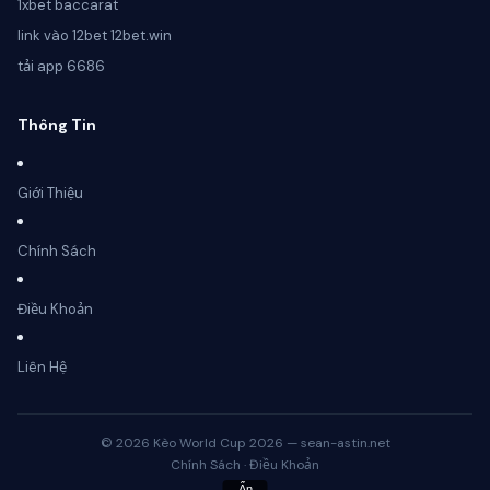
1xbet baccarat
link vào 12bet 12bet.win
tải app 6686
Thông Tin
Giới Thiệu
Chính Sách
Điều Khoản
Liên Hệ
© 2026 Kèo World Cup 2026 — sean-astin.net
Chính Sách
·
Điều Khoản
Ẩn