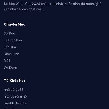
Soi kèo World Cup 2026 chính xác nhất. Nhận định, dự đoán, tỷ lệ
kèo nhà cái cập nhật 24/7.
Chuyên Mục
Soi Kèo
Lịch Thi Đấu
Kết Quả
Nhận Định
BXH
Dự Đoán
Từ Khóa Hot
nhà cái go88
hitclub rồng hổ
new88 đăng ký