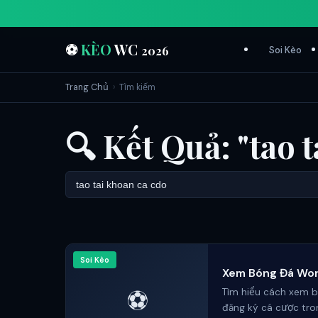
⚽
KÈO
WC
2026
Soi Kèo
Trang Chủ
›
Tìm kiếm
🔍 Kết Quả: "tao 
Soi Kèo
Xem Bóng Đá Wor
⚽
Tìm hiểu cách xem b
đăng ký cá cược tron