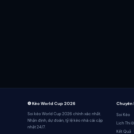
⚽ Kèo World Cup 2026
Chuyên
Soi kèo World Cup 2026 chính xác nhất.
Soi Kèo
Nhận định, dự đoán, tỷ lệ kèo nhà cái cập
Lịch Thi 
nhật 24/7.
Kết Quả