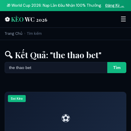
🎁 World Cup 2026: Nạp Lần Đầu Nhận 100% Thưởng.
Đăng Ký →
⚽
KÈO
WC
☰
2026
Trang Chủ
›
Tìm kiếm
🔍 Kết Quả: "the thao bet"
Tìm
Soi Kèo
⚽