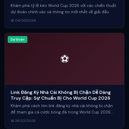
Khám phá tỷ lệ kèo World Cup 2026 với các chiến thuật
dự đoán chính xác và thông tin mới nhất về giải đấu.
📅 04/03/2026
Dự Đoán
⚽
Link Đăng Ký Nhà Cái Không Bị Chặn Dễ Dàng
Truy Cập: Sự Chuẩn Bị Cho World Cup 2026
Khám phá cách tìm link đăng ký nhà cái không bị chặn
để tham gia cá cược bóng đá trong World Cup 2026.
Cùng tìm…
📅 26/02/2026