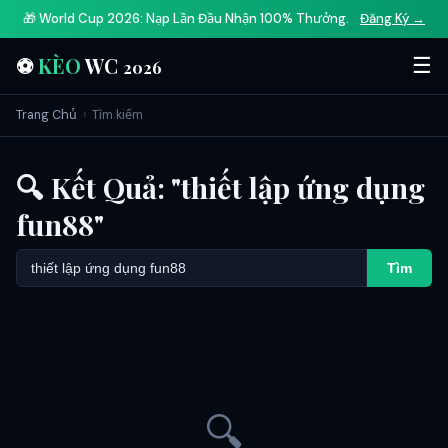
🎁 World Cup 2026: Nạp Lần Đầu Nhận 100% Thưởng.
Đăng Ký →
⚽
KÈO
WC
☰
2026
Trang Chủ
›
Tìm kiếm
🔍 Kết Quả: "thiết lập ứng dụng
fun88"
Tìm
🔍