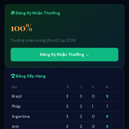
🎁 Đăng Ký Nhận Thưởng
100%
Thưởng chào mừng World Cup 2026
Đăng Ký Nhận Thưởng →
🏆 Bảng Xếp Hạng
Đội
Tr
T
H
Đ
Brazil
3
3
0
9
Pháp
3
2
1
7
Argentina
3
2
0
6
Anh
3
2
0
6