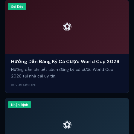
Soi Kèo
⚽
Hướng Dẫn Đăng Ký Cá Cược World Cup 2026
Hướng dẫn chi tiết cách đăng ký cá cược World Cup
2026 tại nhà cái uy tín.
📅 29/03/2026
Nhận Định
⚽