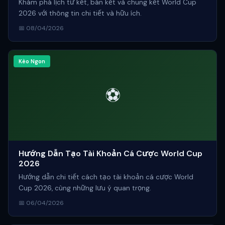
Khám phá lịch tứ kết, bán kết và chung kết World Cup
2026 với thông tin chi tiết và hữu ích.
📅 08/04/2026
Kèo Ngon
⚽
Hướng Dẫn Tạo Tài Khoản Cá Cược World Cup
2026
Hướng dẫn chi tiết cách tạo tài khoản cá cược World
Cup 2026, cùng những lưu ý quan trọng.
📅 06/04/2026