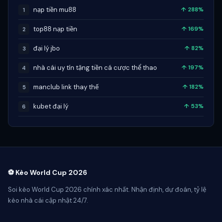
nạp tiền mu88
↑ 288%
1
top88 nạp tiền
↑ 169%
2
đại lý jbo
↑ 82%
3
nhà cái uy tín tặng tiền cá cược thể thao
↑ 197%
4
manclub link thay thế
↑ 182%
5
kubet đại lý
↑ 53%
6
⚽ Kèo World Cup 2026
Soi kèo World Cup 2026 chính xác nhất. Nhận định, dự đoán, tỷ lệ
kèo nhà cái cập nhật 24/7.