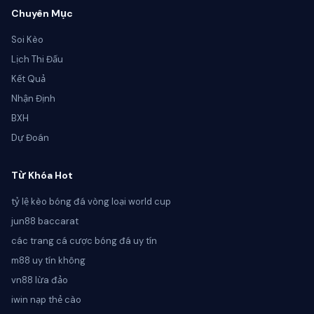
Chuyên Mục
Soi Kèo
Lịch Thi Đấu
Kết Quả
Nhận Định
BXH
Dự Đoán
Từ Khóa Hot
tỷ lệ kèo bóng đá vòng loại world cup
jun88 baccarat
các trang cá cược bóng đá uy tín
m88 uy tín không
vn88 lừa đảo
iwin nạp thẻ cào