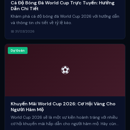
Cá Độ Bóng Đá World Cup Trực Tuyến: Hướng
Dẫn Chi Tiết
Khám phá cá độ bóng đá World Cup 2026 với hướng dẫn
và thông tin chi tiết về tỷ lệ kèo.
📅 31/03/2026
Dự Đoán
⚽
Khuyến Mãi World Cup 2026: Cơ Hội Vàng Cho
Người Hâm Mộ
World Cup 2026 sẽ là một sự kiện hoành tráng với nhiều
cơ hội khuyến mãi hấp dẫn cho người hâm mộ. Hãy cùng