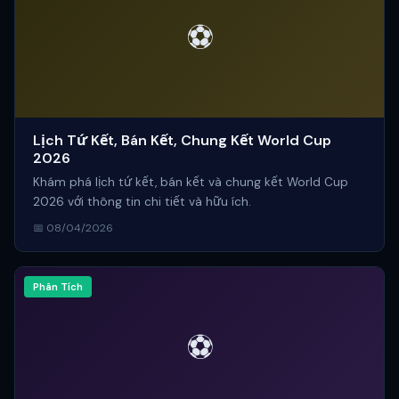
⚽
Lịch Tứ Kết, Bán Kết, Chung Kết World Cup
2026
Khám phá lịch tứ kết, bán kết và chung kết World Cup
2026 với thông tin chi tiết và hữu ích.
📅 08/04/2026
Phân Tích
⚽