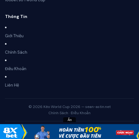
Thông Tin
Giới Thiệu
Chính Sách
Điều Khoản
Liên Hệ
© 2026 Kèo World Cup 2026 — sean-astin.net
Chính Sách
·
Điều Khoản
Ẩn
Thông tin trên sean-astin.net chỉ mang tính tham khảo. Người chơi cần cân
nhắc kỹ. Chỉ dành cho người từ 18 tuổi.