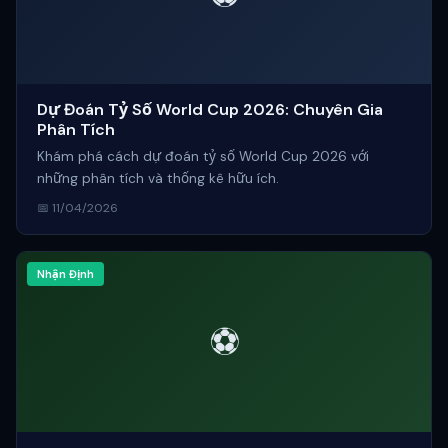
Dự Đoán Tỷ Số World Cup 2026: Chuyên Gia
Phân Tích
Khám phá cách dự đoán tỷ số World Cup 2026 với
những phân tích và thống kê hữu ích.
📅 11/04/2026
Nhận Định
⚽