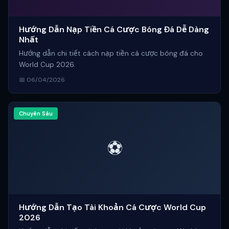
Hướng Dẫn Nạp Tiền Cá Cược Bóng Đá Dễ Dàng
Nhất
Hướng dẫn chi tiết cách nạp tiền cá cược bóng đá cho
World Cup 2026.
📅 06/04/2026
Chuyên Sâu
⚽
Hướng Dẫn Tạo Tài Khoản Cá Cược World Cup
2026