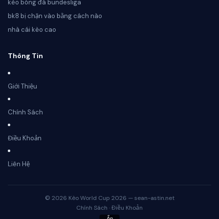
kèo bóng đá bundesliga
bk8 bị chặn vào bằng cách nào
nhà cái kèo cao
Thông Tin
Giới Thiệu
Chính Sách
Điều Khoản
Liên Hệ
© 2026 Kèo World Cup 2026 — sean-astin.net
Chính Sách
·
Điều Khoản
Ẩn