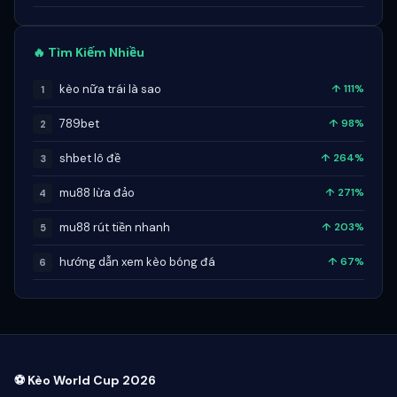
🔥 Tìm Kiếm Nhiều
kèo nữa trái là sao
↑ 111%
1
789bet
↑ 98%
2
shbet lô đề
↑ 264%
3
mu88 lừa đảo
↑ 271%
4
mu88 rút tiền nhanh
↑ 203%
5
hướng dẫn xem kèo bóng đá
↑ 67%
6
⚽ Kèo World Cup 2026