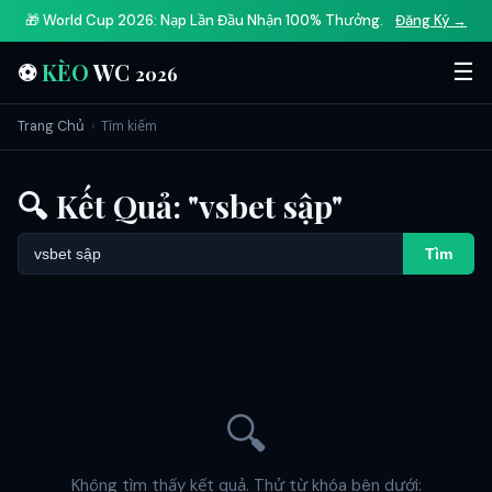
🎁 World Cup 2026: Nạp Lần Đầu Nhận 100% Thưởng.
Đăng Ký →
⚽
KÈO
WC
☰
2026
Trang Chủ
›
Tìm kiếm
🔍 Kết Quả: "vsbet sập"
Tìm
🔍
Không tìm thấy kết quả. Thử từ khóa bên dưới: