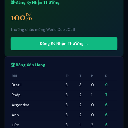
🎁 Đăng Ký Nhận Thưởng
100%
Thưởng chào mừng World Cup 2026
Đăng Ký Nhận Thưởng →
🏆 Bảng Xếp Hạng
Đội
Tr
T
H
Đ
Brazil
3
3
0
9
Pháp
3
2
1
7
Argentina
3
2
0
6
Anh
3
2
0
6
Đức
3
1
2
5