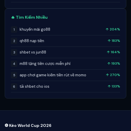
🔥 Tìm Kiếm Nhiều
khuyến mãi go88
↑ 204%
1
qh88 nạp tiền
↑ 183%
2
shbet vs jun88
↑ 164%
3
m88 tặng tiền cược miễn phí
↑ 193%
4
app chơi game kiếm tiền rút về momo
↑ 270%
5
tải shbet cho ios
↑ 133%
6
⚽ Kèo World Cup 2026