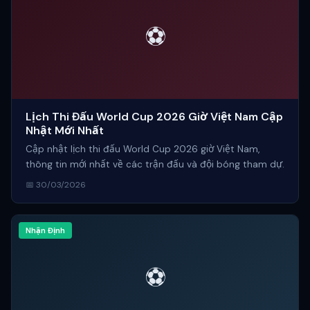
⚽
Lịch Thi Đấu World Cup 2026 Giờ Việt Nam Cập
Nhật Mới Nhất
Cập nhật lịch thi đấu World Cup 2026 giờ Việt Nam,
thông tin mới nhất về các trận đấu và đội bóng tham dự.
📅 30/03/2026
Nhận Định
⚽