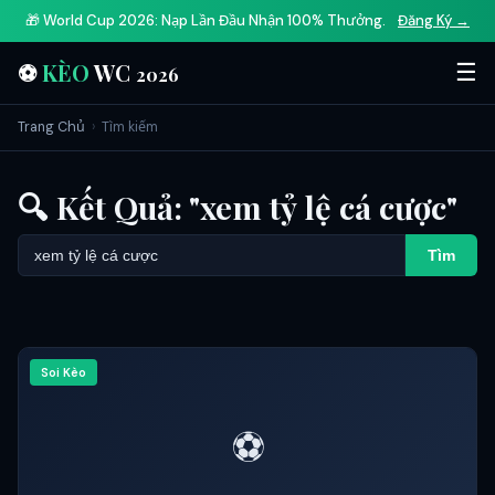
🎁 World Cup 2026: Nạp Lần Đầu Nhận 100% Thưởng.
Đăng Ký →
⚽
KÈO
WC
☰
2026
Trang Chủ
›
Tìm kiếm
🔍 Kết Quả: "xem tỷ lệ cá cược"
Tìm
Soi Kèo
⚽