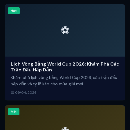
Hot
⚽
Lịch Vòng Bảng World Cup 2026: Khám Phá Các
Trận Đấu Hấp Dẫn
Khám phá lịch vòng bảng World Cup 2026, các trận đấu
hấp dẫn và tỷ lệ kèo cho mùa giải mới.
📅 09/04/2026
Mới