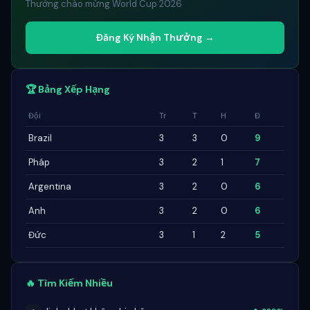
Thưởng chào mừng World Cup 2026
Đăng Ký Nhận Thưởng →
🏆 Bảng Xếp Hạng
Đội
Tr
T
H
Đ
Brazil
3
3
0
9
Pháp
3
2
1
7
Argentina
3
2
0
6
Anh
3
2
0
6
Đức
3
1
2
5
🔥 Tìm Kiếm Nhiều