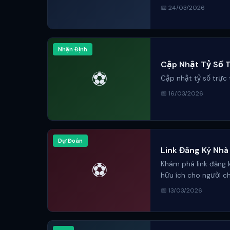
📅 24/03/2026
Nhận Định
Cập Nhật Tỷ Số 
⚽
Cập nhật tỷ số trực
📅 16/03/2026
Dự Đoán
Link Đăng Ký Nh
⚽
Khám phá link đăng 
hữu ích cho người ch
📅 13/03/2026