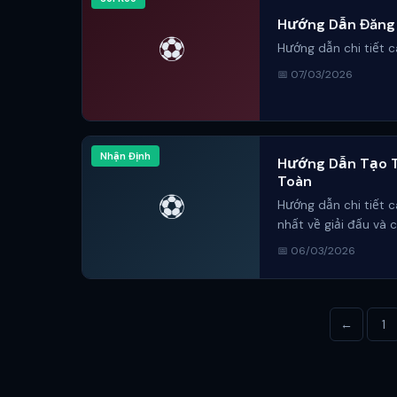
Hướng Dẫn Đăng 
⚽
Hướng dẫn chi tiết 
📅 07/03/2026
Nhận Định
Hướng Dẫn Tạo T
Toàn
⚽
Hướng dẫn chi tiết 
nhất về giải đấu và
📅 06/03/2026
←
1